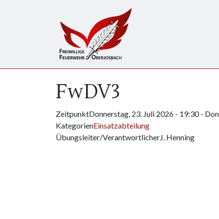
Direkt zum Inhalt
FwDV3
Zeitpunkt
Donnerstag, 23. Juli 2026 - 19:30
-
Donn
Kategorien
Einsatzabteilung
Übungsleiter/Verantwortlicher
J. Henning