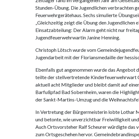
Zeltlager fand im vergangenen Jahr am Geiseltals
Stunden-Übung. Die Jugendlichen verbrachten g
Feuerwehrgerätehaus. Sechs simulierte Übungse
„Gleichzeitig zeigt die Übung den Jugendlichen
Einsatzabteilung: Der Alarm geht nicht nur freita
Jugendfeuerwehrwartin Janine Henning.
Christoph Lötsch wurde vom Gemeindejugendfeue
Jugendarbeit mit der Floriansmedaille der hessi
Ebenfalls gut angenommen wurde das Angebot der
teilte der stellvertretende Kinderfeuerwehrwart
aktuell acht Mitglieder und bleibt damit auf ei
Barfußpfad Bad Sobernheim, waren die Highlight
der Sankt-Martins-Umzug und die Weihnachtsfei
In Vertretung der Bürgermeisterin lobte Lothar 
und betonte, wie unverzichtbar Freiwilligkeit un
Auch Ortsvorsteher Ralf Scheurer würdigte das v
zum Ortsgeschehen hervor. Gemeindebrandinspek