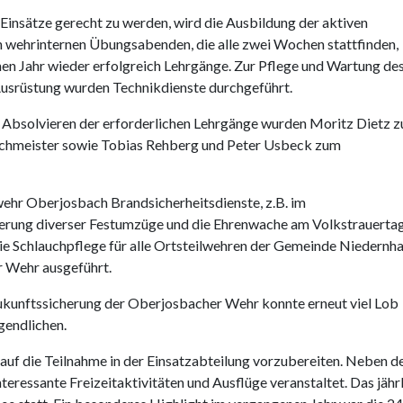
insätze gerecht zu werden, wird die Ausbildung der aktiven
en wehrinternen Übungsabenden, die alle zwei Wochen stattfinden,
nen Jahr wieder erfolgreich Lehrgänge. Zur Pflege und Wartung de
usrüstung wurden Technikdienste durchgeführt.
n Absolvieren der erforderlichen Lehrgänge wurden Moritz Dietz 
chmeister sowie Tobias Rehberg und Peter Usbeck zum
wehr Oberjosbach Brandsicherheitsdienste, z.B. im
rung diverser Festumzüge und die Ehrenwache am Volkstrauertag
 Schlauchpflege für alle Ortsteilwehren der Gemeinde Niedernha
 Wehr ausgeführt.
Zukunftssicherung der Oberjosbacher Wehr konnte erneut viel Lob
gendlichen.
n auf die Teilnahme in der Einsatzabteilung vorzubereiten. Neben d
ressante Freizeitaktivitäten und Ausflüge veranstaltet. Das jähr