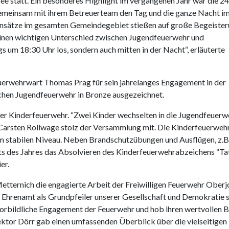
ee statt. Ein besonderes Highlight im vergangenen Jahr war die 24
emeinsam mit ihrem Betreuerteam den Tag und die ganze Nacht i
insätze im gesamten Gemeindegebiet stießen auf große Begeister
 einen wichtigen Unterschied zwischen Jugendfeuerwehr und
gs um 18:30 Uhr los, sondern auch mitten in der Nacht“, erläuterte
rwehrwart Thomas Prag für sein jahrelanges Engagement in der
schen Jugendfeuerwehr in Bronze ausgezeichnet.
 Kinderfeuerwehr. “Zwei Kinder wechselten in die Jugendfeuerwe
 Carsten Rollwage stolz der Versammlung mit. Die Kinderfeuerwehr
nem stabilen Niveau. Neben Brandschutzübungen und Ausflügen, z.B
s des Jahres das Absolvieren des Kinderfeuerwehrabzeichens “Tat
er.
Metternich die engagierte Arbeit der Freiwilligen Feuerwehr Ober
d Ehrenamt als Grundpfeiler unserer Gesellschaft und Demokratie s
orbildliche Engagement der Feuerwehr und hob ihren wertvollen B
tor Dörr gab einen umfassenden Überblick über die vielseitigen