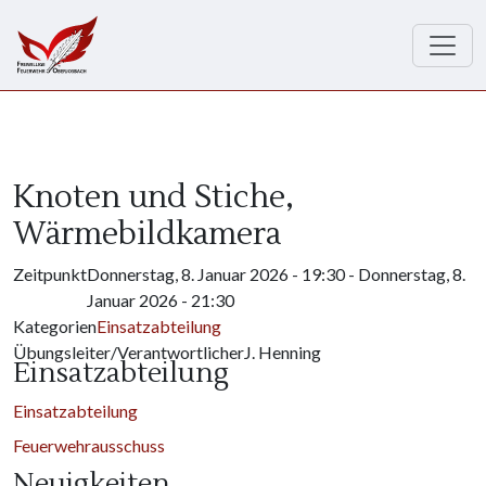
Direkt zum Inhalt
Knoten und Stiche,
Wärmebildkamera
Zeitpunkt
Donnerstag, 8. Januar 2026 - 19:30
-
Donnerstag, 8.
Januar 2026 - 21:30
Kategorien
Einsatzabteilung
Übungsleiter/Verantwortlicher
J. Henning
Einsatzabteilung
Einsatzabteilung
Feuerwehrausschuss
Neuigkeiten