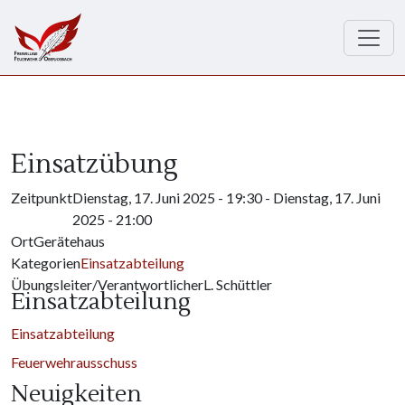
Direkt zum Inhalt
Einsatzübung
Zeitpunkt
Dienstag, 17. Juni 2025 - 19:30
-
Dienstag, 17. Juni
2025 - 21:00
Ort
Gerätehaus
Kategorien
Einsatzabteilung
Übungsleiter/Verantwortlicher
L. Schüttler
Einsatzabteilung
Einsatzabteilung
Feuerwehrausschuss
Neuigkeiten