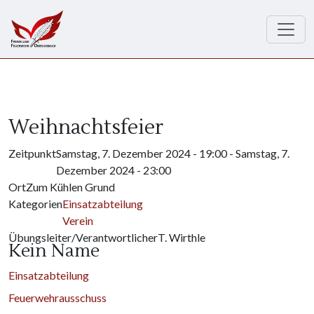
Direkt zum Inhalt
Weihnachtsfeier
Zeitpunkt
Samstag, 7. Dezember 2024 - 19:00
-
Samstag, 7.
Dezember 2024 - 23:00
Ort
Zum Kühlen Grund
Kategorien
Einsatzabteilung
Verein
Übungsleiter/Verantwortlicher
T. Wirthle
Kein Name
Einsatzabteilung
Feuerwehrausschuss