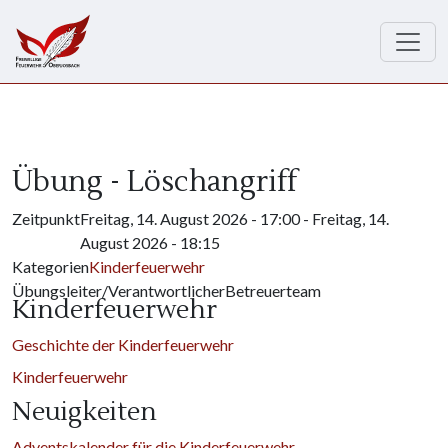
Direkt zum Inhalt
Übung - Löschangriff
Zeitpunkt
Freitag, 14. August 2026 - 17:00
-
Freitag, 14.
August 2026 - 18:15
Kategorien
Kinderfeuerwehr
Übungsleiter/Verantwortlicher
Betreuerteam
Kinderfeuerwehr
Geschichte der Kinderfeuerwehr
Kinderfeuerwehr
Neuigkeiten
Adventskalender für die Kinderfeuerwehr