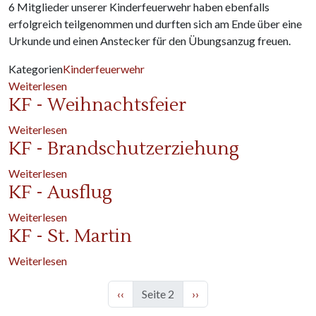
6 Mitglieder unserer Kinderfeuerwehr haben ebenfalls
erfolgreich teilgenommen und durften sich am Ende über eine
Urkunde und einen Anstecker für den Übungsanzug freuen.
Kategorien
Kinderfeuerwehr
über Kinderfeuerwehr-Abzeichen
Weiterlesen
KF - Weihnachtsfeier
über KF - Weihnachtsfeier
Weiterlesen
KF - Brandschutzerziehung
über KF - Brandschutzerziehung
Weiterlesen
KF - Ausflug
über KF - Ausflug
Weiterlesen
KF - St. Martin
über KF - St. Martin
Weiterlesen
Vorherige Seite
Nächste Seite
‹‹
Seite 2
››