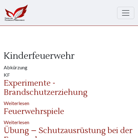
Direkt zum Inhalt
Kinderfeuerwehr
Abkürzung
KF
Experimente -
Brandschutzerziehung
über Experimente - Brandschutzerziehung
Weiterlesen
Feuerwehrspiele
über Feuerwehrspiele
Weiterlesen
Übung – Schutzausrüstung bei der