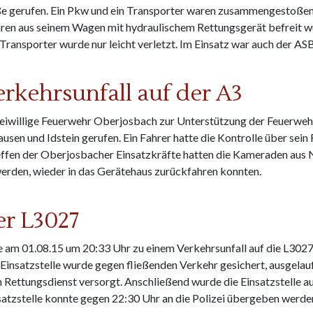
raße gerufen. Ein Pkw und ein Transporter waren zusammengestoße
ehren aus seinem Wagen mit hydraulischem Rettungsgerät befreit 
ransporter wurde nur leicht verletzt. Im Einsatz war auch der AS
 Verkehrsunfall
rkehrsunfall auf der A3
eiwillige Feuerwehr Oberjosbach zur Unterstützung der Feuerwe
sen und Idstein gerufen. Ein Fahrer hatte die Kontrolle über sein
effen der Oberjosbacher Einsatzkräfte hatten die Kameraden aus N
 werden, wieder in das Gerätehaus zurückfahren konnten.
nfall auf der A3
er L3027
am 01.08.15 um 20:33 Uhr zu einem Verkehrsunfall auf die L3027 i
Einsatzstelle wurde gegen fließenden Verkehr gesichert, ausgela
Rettungsdienst versorgt. Anschließend wurde die Einsatzstelle a
atzstelle konnte gegen 22:30 Uhr an die Polizei übergeben werde