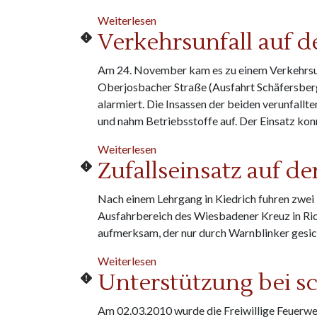
über Wildunfall L3027
Weiterlesen
Verkehrsunfall auf d
Am 24. November kam es zu einem Verkehrsu
Oberjosbacher Straße (Ausfahrt Schäfersberg
alarmiert. Die Insassen der beiden verunfallt
und nahm Betriebsstoffe auf. Der Einsatz ko
über Verkehrsunfall auf der L302
Weiterlesen
Zufallseinsatz auf de
Nach einem Lehrgang in Kiedrich fuhren zwe
Ausfahrbereich des Wiesbadener Kreuz in Ri
aufmerksam, der nur durch Warnblinker gesic
über Zufallseinsatz auf der A66
Weiterlesen
Unterstützung bei s
Am 02.03.2010 wurde die Freiwillige Feuerw