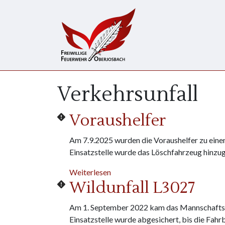
Direkt zum Inhalt
Verkehrsunfall
Voraushelfer
Am 7.9.2025 wurden die Voraushelfer zu eine
Einsatzstelle wurde das Löschfahrzeug hinzug
über Voraushelfer
Weiterlesen
Wildunfall L3027
Am 1. September 2022 kam das Mannschaftst
Einsatzstelle wurde abgesichert, bis die Fah