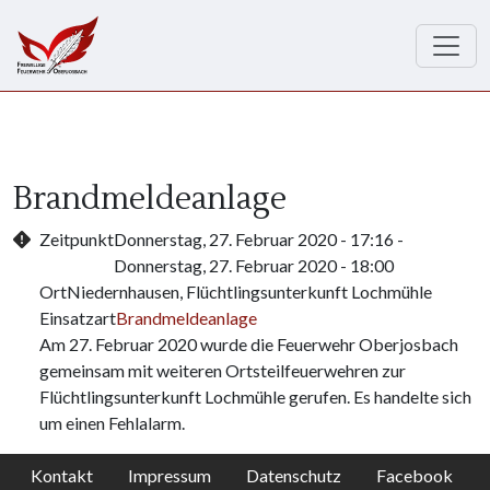
Direkt zum Inhalt
Brandmeldeanlage
Zeitpunkt
Donnerstag, 27. Februar 2020 - 17:16
-
Donnerstag, 27. Februar 2020 - 18:00
Ort
Niedernhausen, Flüchtlingsunterkunft Lochmühle
Einsatzart
Brandmeldeanlage
Am 27. Februar 2020 wurde die Feuerwehr Oberjosbach
gemeinsam mit weiteren Ortsteilfeuerwehren zur
Flüchtlingsunterkunft Lochmühle gerufen. Es handelte sich
um einen Fehlalarm.
Kontakt
Impressum
Datenschutz
Facebook