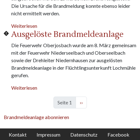
Die Ursache für die Brandmeldung konnte ebenso leider
nicht ermittelt werden.
über Brandmeldeanlage Flüchtlingsunterkunft
Weiterlesen
Ausgelöste Brandmeldeanlage
Die Feuerwehr Oberjosbach wurde am 8. März gemeinsam
mit der Feuerwehr Niederseelbach und Oberseelbach
sowie der Drehleiter Niedernhausen zur ausgelösten
Brandmeldeanlage in der Flüchtlingsunterkunft Lochmühle
gerufen.
über Ausgelöste Brandmeldeanlage
Weiterlesen
Nächste Seite
Seite 1
››
Brandmeldeanlage abonnieren
Kontakt
Impressum
Datenschutz
Facebook