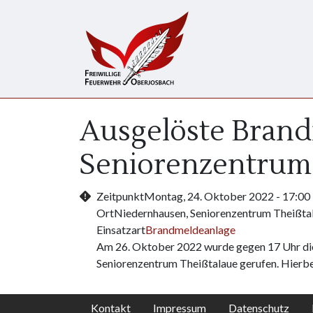
Direkt zum Inhalt
Ausgelöste Bran
Seniorenzentrum
Zeitpunkt
Montag, 24. Oktober 2022 - 17:00
Ort
Niedernhausen, Seniorenzentrum Theißta
Einsatzart
Brandmeldeanlage
Am 26. Oktober 2022 wurde gegen 17 Uhr di
Seniorenzentrum Theißtalaue gerufen. Hierbei
Kontakt
Impressum
Datenschutz