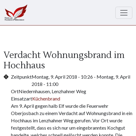
Direkt zum Inhalt
Verdacht Wohnungsbrand im
Hochhaus
Zeitpunkt
Montag, 9. April 2018 - 10:26
-
Montag, 9. April
2018 - 11:00
Ort
Niedernhausen, Lenzhahner Weg
Einsatzart
Küchenbrand
Am 9. April gegen halb Elf wurde die Feuerwehr
Oberjosbach zu einem Verdacht auf Wohnungsbrand in ein
Hochhaus im Lenzhahner Weg gerufen. Vor Ort wurde
festgestellt, dass es sich nur um eingebranntes Kochgut
handelte, welches schnell gelöscht werden konnte. Die