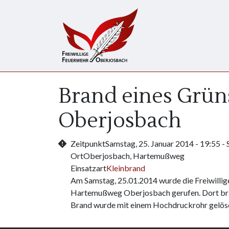
Direkt zum Inhalt
Brand eines Grün
Oberjosbach
Zeitpunkt
Samstag, 25. Januar 2014 - 19:55
-
Ort
Oberjosbach, Hartemußweg
Einsatzart
Kleinbrand
Am Samstag, 25.01.2014 wurde die Freiwilli
Hartemußweg Oberjosbach gerufen. Dort bran
Brand wurde mit einem Hochdruckrohr gelösc