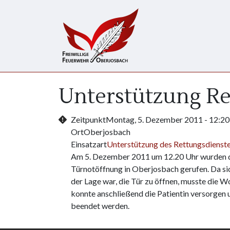
Direkt zum Inhalt
Unterstützung Re
Zeitpunkt
Montag, 5. Dezember 2011 - 12:20
Ort
Oberjosbach
Einsatzart
Unterstützung des Rettungsdienst
Am 5. Dezember 2011 um 12.20 Uhr wurden di
Türnotöffnung in Oberjosbach gerufen. Da sic
der Lage war, die Tür zu öffnen, musste die
konnte anschließend die Patientin versorgen 
beendet werden.