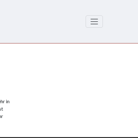
hr in
st
hr