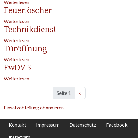
über Weihnachtsfeier
Weiterlesen
Feuerlöscher
über Feuerlöscher
Weiterlesen
Technikdienst
über Technikdienst
Weiterlesen
Türöffnung
über Türöffnung
Weiterlesen
FwDV 3
über FwDV 3
Weiterlesen
Nächste Seite
Seite 1
››
Einsatzabteilung abonnieren
Kontakt
Impressum
Datenschutz
Facebook
Instagram