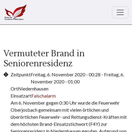
Direkt zum Inhalt
Vermuteter Brand in
Seniorenresidenz
Zeitpunkt
Freitag, 6. November 2020 - 00:28
-
Freitag, 6.
November 2020 - 01:00
Ort
Niedernhausen
Einsatzart
Falschalarm
Am 6. November gegen 0:30 Uhr wurde die Feuerwehr
Oberjosbach gemeinsam mit vielen örtlichen und
überörtlichen Feuerwehr- und Rettungsdienst-Kräften mit
dem höchsten Brand-Einsatzstichwort (F4Y) zur
Seniorenresidenz in Niedernhausen gerufen. Aufgrund von