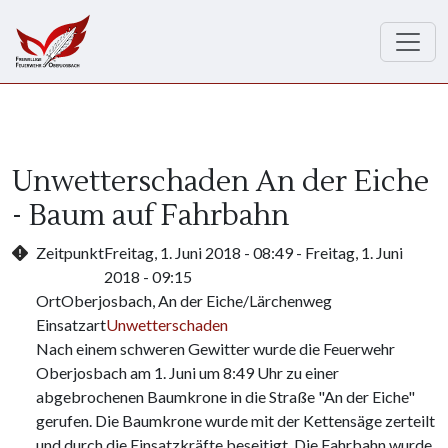
Direkt zum Inhalt
Unwetterschaden An der Eiche
- Baum auf Fahrbahn
Zeitpunkt
Freitag, 1. Juni 2018 - 08:49
-
Freitag, 1. Juni
2018 - 09:15
Ort
Oberjosbach, An der Eiche/Lärchenweg
Einsatzart
Unwetterschaden
Nach einem schweren Gewitter wurde die Feuerwehr
Oberjosbach am 1. Juni um 8:49 Uhr zu einer
abgebrochenen Baumkrone in die Straße "An der Eiche"
gerufen. Die Baumkrone wurde mit der Kettensäge zerteilt
und durch die Einsatzkräfte beseitigt. Die Fahrbahn wurde