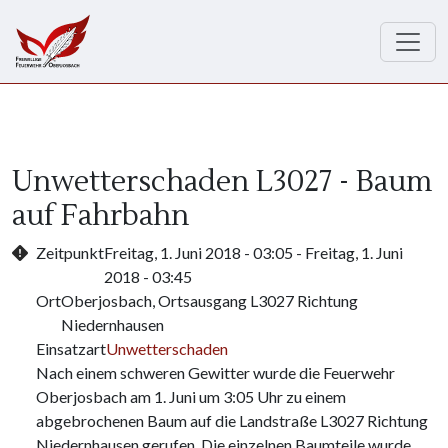
Direkt zum Inhalt
Unwetterschaden L3027 - Baum
auf Fahrbahn
Zeitpunkt
Freitag, 1. Juni 2018 - 03:05
-
Freitag, 1. Juni
2018 - 03:45
Ort
Oberjosbach, Ortsausgang L3027 Richtung
Niedernhausen
Einsatzart
Unwetterschaden
Nach einem schweren Gewitter wurde die Feuerwehr
Oberjosbach am 1. Juni um 3:05 Uhr zu einem
abgebrochenen Baum auf die Landstraße L3027 Richtung
Niedernhausen gerufen. Die einzelnen Baumteile wurde