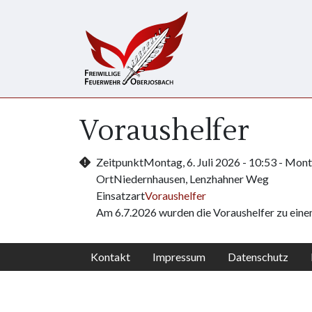
Direkt zum Inhalt
Voraushelfer
Zeitpunkt
Montag, 6. Juli 2026 - 10:53
-
Monta
Ort
Niedernhausen, Lenzhahner Weg
Einsatzart
Voraushelfer
Am 6.7.2026 wurden die Voraushelfer zu eine
Kontakt
Impressum
Datenschutz