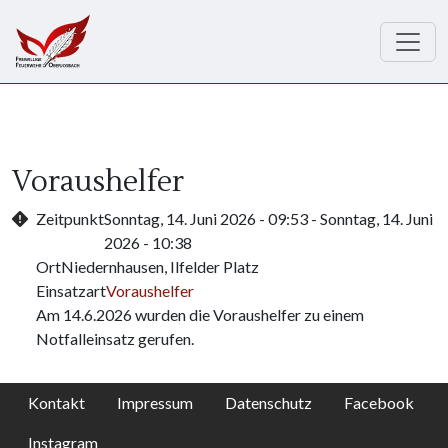
Direkt zum Inhalt
Voraushelfer
Zeitpunkt
Sonntag, 14. Juni 2026 - 09:53
-
Sonntag, 14. Juni
2026 - 10:38
Ort
Niedernhausen, Ilfelder Platz
Einsatzart
Voraushelfer
Am 14.6.2026 wurden die Voraushelfer zu einem
Notfalleinsatz gerufen.
Kontakt
Impressum
Datenschutz
Facebook
Instagram