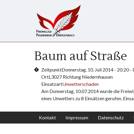
Direkt zum Inhalt
Baum auf Straße
Zeitpunkt
Donnerstag, 10. Juli 2014 - 20:20
-
Ort
L3027 Richtung Niedernhausen
Einsatzart
Unwetterschaden
Am Donnerstag, 10.07.2014 wurde die Freiwi
eines Unwetters zu 8 Einsätzen gerufen. Ein
Kontakt
Impressum
Datenschutz