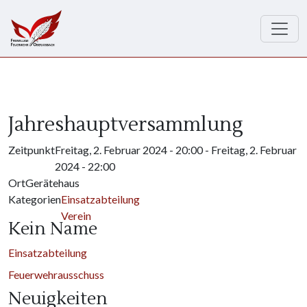
Direkt zum Inhalt
Jahreshauptversammlung
Zeitpunkt
Freitag, 2. Februar 2024 - 20:00
-
Freitag, 2. Februar
2024 - 22:00
Ort
Gerätehaus
Kategorien
Einsatzabteilung
Verein
Kein Name
Einsatzabteilung
Feuerwehrausschuss
Neuigkeiten