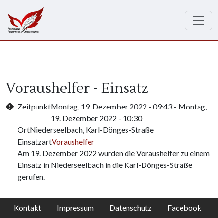
Direkt zum Inhalt
Voraushelfer - Einsatz
Zeitpunkt
Montag, 19. Dezember 2022 - 09:43
-
Montag,
19. Dezember 2022 - 10:30
Ort
Niederseelbach, Karl-Dönges-Straße
Einsatzart
Voraushelfer
Am 19. Dezember 2022 wurden die Voraushelfer zu einem
Einsatz in Niederseelbach in die Karl-Dönges-Straße
gerufen.
Kontakt
Impressum
Datenschutz
Facebook