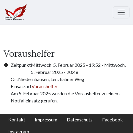
Direkt zum Inhalt
Voraushelfer
Zeitpunkt
Mittwoch, 5. Februar 2025 - 19:52
-
Mittwoch,
5. Februar 2025 - 20:48
Ort
Niedernhausen, Lenzhahner Weg
Einsatzart
Voraushelfer
Am 5. Februar 2025 wurden die Voraushelfer zu einem
Notfalleinsatz gerufen.
Kontakt
Impressum
Datenschutz
Facebook
Instagram