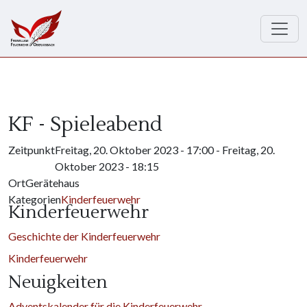
Direkt zum Inhalt
KF - Spieleabend
Zeitpunkt
Freitag, 20. Oktober 2023 - 17:00
-
Freitag, 20.
Oktober 2023 - 18:15
Ort
Gerätehaus
Kategorien
Kinderfeuerwehr
Kinderfeuerwehr
Geschichte der Kinderfeuerwehr
Kinderfeuerwehr
Neuigkeiten
Adventskalender für die Kinderfeuerwehr