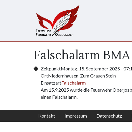
Direkt zum Inhalt
Falschalarm BMA
Zeitpunkt
Montag, 15. September 2025 - 07:
Ort
Niedernhausen, Zum Grauen Stein
Einsatzart
Falschalarm
Am 15.9.2025 wurde die Feuerwehr Oberjosba
einen Falschalarm.
Kontakt
Impressum
Datenschutz